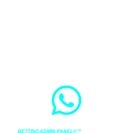
प्रश्न (FAQs)
प्रश्न: क्या Exch666 पर आईडी रेंटल पर लेना सुरक्षित 
है? उत्तर: हाँ, बशर्ते आप हमारे जैसे अधिकृत और भरोसेमंद 
वेंडर से आईडी ले रहे हों।
प्रश्न: मास्टर आईडी लेने के लिए कम से कम कितनी राशि 
चाहिए? उत्तर: यह आपकी आवश्यकताओं पर निर्भर करता 
है। न्यूनतम डिपॉजिट के साथ आप अपनी मास्टर आईडी 
एक्टिवेट करवा सकते हैं।
प्रश्न: विड्रॉल की क्या सीमा है? उत्तर: हमारे 'Trusted 
Work' प्रोटोकॉल के तहत विड्रॉल की कोई ऊपरी सीमा 
नहीं है। आप अपनी जीत का पूरा पैसा कभी भी निकाल 
सकते हैं।
BETTING ADMIN PANEL®™