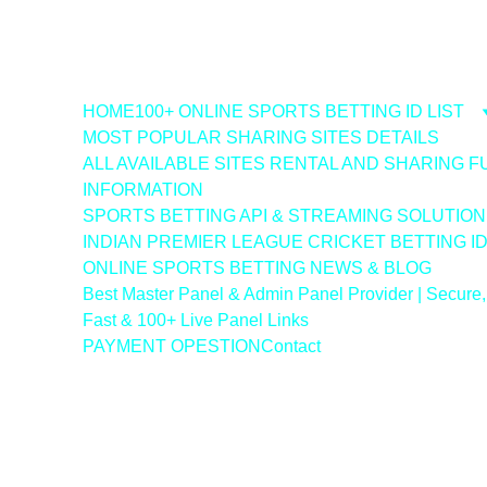
HOME
100+ ONLINE SPORTS BETTING ID LIST
MOST POPULAR SHARING SITES DETAILS
ALL AVAILABLE SITES RENTAL AND SHARING FU
INFORMATION
SPORTS BETTING API & STREAMING SOLUTION
INDIAN PREMIER LEAGUE CRICKET BETTING I
ONLINE SPORTS BETTING NEWS & BLOG
Best Master Panel & Admin Panel Provider | Secure, 
Fast & 100+ Live Panel Links
PAYMENT OPESTION
Contact