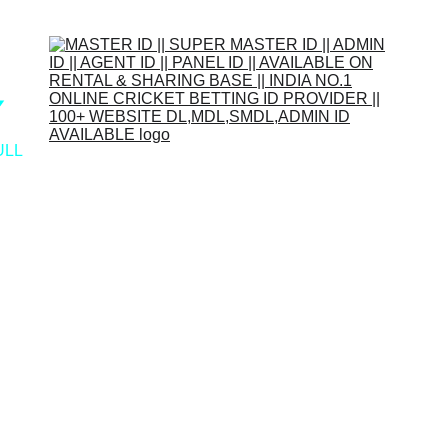
LL 
D