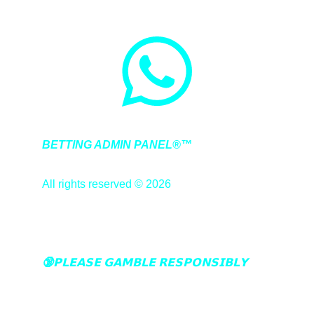
जरूरी सूचना: ऑनलाइन गेमिंग और बेटिंग में वित्तीय जोखिम 
शामिल होता है। कृपया इसे अपनी जिम्मेदारी पर और केवल 
18 वर्ष से अधिक की आयु में ही खेलें। स्थानीय नियमों का 
पालन अनिवार्य है।
आज ही अपना World777 
पैनल सेटअप करवाएं!
BETTING ADMIN PANEL®™
All rights reserved © 2026
मार्केट में सबसे कम रेंट और बेस्ट शेयरिंग रेशियो के लिए 
अभी हमसे संपर्क करें। अपना खुद का बिजनेस शुरू करें 
और सफलता की नई ऊंचाइयों को छुएं!
This Website is Only For 18+ users
🔞𝗣𝗟𝗘𝗔𝗦𝗘 𝗚𝗔𝗠𝗕𝗟𝗘 𝗥𝗘𝗦𝗣𝗢𝗡𝗦𝗜𝗕𝗟𝗬